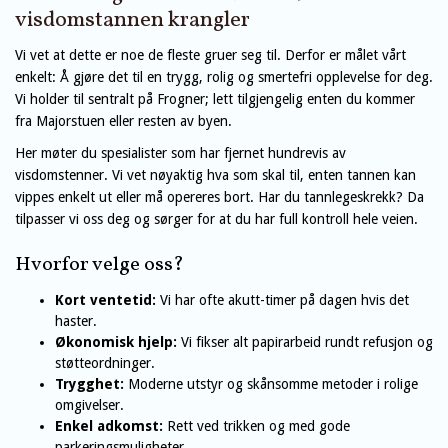
visdomstannen krangler
Vi vet at dette er noe de fleste gruer seg til. Derfor er målet vårt
enkelt: Å gjøre det til en trygg, rolig og smertefri opplevelse for deg.
Vi holder til sentralt på Frogner; lett tilgjengelig enten du kommer
fra Majorstuen eller resten av byen.
Her møter du spesialister som har fjernet hundrevis av
visdomstenner. Vi vet nøyaktig hva som skal til, enten tannen kan
vippes enkelt ut eller må opereres bort. Har du tannlegeskrekk? Da
tilpasser vi oss deg og sørger for at du har full kontroll hele veien.
Hvorfor velge oss?
Kort ventetid:
Vi har ofte akutt-timer på dagen hvis det
haster.
Økonomisk hjelp:
Vi fikser alt papirarbeid rundt refusjon og
støtteordninger.
Trygghet:
Moderne utstyr og skånsomme metoder i rolige
omgivelser.
Enkel adkomst:
Rett ved trikken og med gode
parkeringsmuligheter.