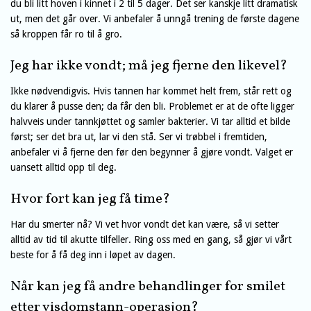
du bli litt hoven i kinnet i 2 til 5 dager. Det ser kanskje litt dramatisk
ut, men det går over. Vi anbefaler å unngå trening de første dagene
så kroppen får ro til å gro.
Jeg har ikke vondt; må jeg fjerne den likevel?
Ikke nødvendigvis. Hvis tannen har kommet helt frem, står rett og
du klarer å pusse den; da får den bli. Problemet er at de ofte ligger
halvveis under tannkjøttet og samler bakterier. Vi tar alltid et bilde
først; ser det bra ut, lar vi den stå. Ser vi trøbbel i fremtiden,
anbefaler vi å fjerne den før den begynner å gjøre vondt. Valget er
uansett alltid opp til deg.
Hvor fort kan jeg få time?
Har du smerter nå? Vi vet hvor vondt det kan være, så vi setter
alltid av tid til akutte tilfeller. Ring oss med en gang, så gjør vi vårt
beste for å få deg inn i løpet av dagen.
Når kan jeg få andre behandlinger for smilet
etter visdomstann-operasjon?