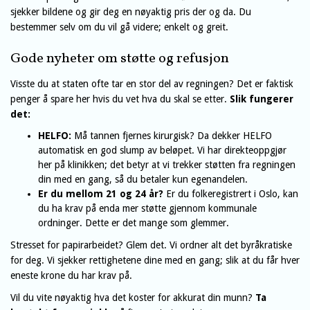
sjekker bildene og gir deg en nøyaktig pris der og da. Du
bestemmer selv om du vil gå videre; enkelt og greit.
Gode nyheter om støtte og refusjon
Visste du at staten ofte tar en stor del av regningen? Det er faktisk
penger å spare her hvis du vet hva du skal se etter.
Slik fungerer
det:
HELFO:
Må tannen fjernes kirurgisk? Da dekker HELFO
automatisk en god slump av beløpet. Vi har direkteoppgjør
her på klinikken; det betyr at vi trekker støtten fra regningen
din med en gang, så du betaler kun egenandelen.
Er du mellom 21 og 24 år?
Er du folkeregistrert i Oslo, kan
du ha krav på enda mer støtte gjennom kommunale
ordninger. Dette er det mange som glemmer.
Stresset for papirarbeidet? Glem det. Vi ordner alt det byråkratiske
for deg. Vi sjekker rettighetene dine med en gang; slik at du får hver
eneste krone du har krav på.
Vil du vite nøyaktig hva det koster for akkurat din munn?
Ta