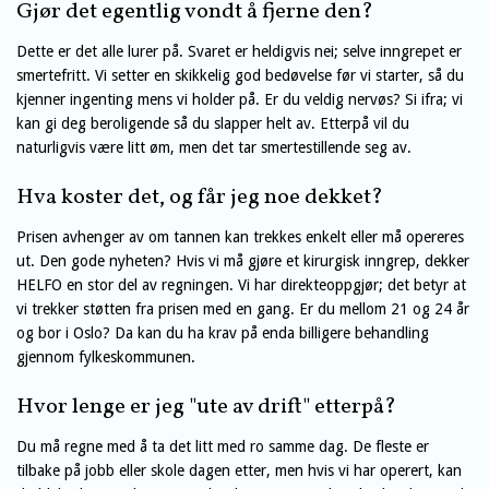
Gjør det egentlig vondt å fjerne den?
Dette er det alle lurer på. Svaret er heldigvis nei; selve inngrepet er
smertefritt. Vi setter en skikkelig god bedøvelse før vi starter, så du
kjenner ingenting mens vi holder på. Er du veldig nervøs? Si ifra; vi
kan gi deg beroligende så du slapper helt av. Etterpå vil du
naturligvis være litt øm, men det tar smertestillende seg av.
Hva koster det, og får jeg noe dekket?
Prisen avhenger av om tannen kan trekkes enkelt eller må opereres
ut. Den gode nyheten? Hvis vi må gjøre et kirurgisk inngrep, dekker
HELFO en stor del av regningen. Vi har direkteoppgjør; det betyr at
vi trekker støtten fra prisen med en gang. Er du mellom 21 og 24 år
og bor i Oslo? Da kan du ha krav på enda billigere behandling
gjennom fylkeskommunen.
Hvor lenge er jeg "ute av drift" etterpå?
Du må regne med å ta det litt med ro samme dag. De fleste er
tilbake på jobb eller skole dagen etter, men hvis vi har operert, kan