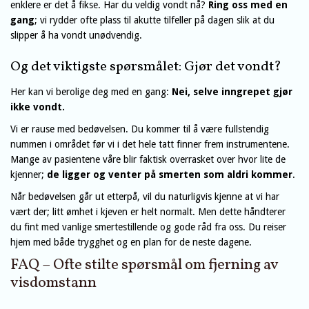
enklere er det å fikse. Har du veldig vondt nå?
Ring oss med en
gang
; vi rydder ofte plass til akutte tilfeller på dagen slik at du
slipper å ha vondt unødvendig.
Og det viktigste spørsmålet: Gjør det vondt?
Her kan vi berolige deg med en gang:
Nei, selve inngrepet gjør
ikke vondt.
Vi er rause med bedøvelsen. Du kommer til å være fullstendig
nummen i området før vi i det hele tatt finner frem instrumentene.
Mange av pasientene våre blir faktisk overrasket over hvor lite de
kjenner;
de ligger og venter på smerten som aldri kommer
.
Når bedøvelsen går ut etterpå, vil du naturligvis kjenne at vi har
vært der; litt ømhet i kjeven er helt normalt. Men dette håndterer
du fint med vanlige smertestillende og gode råd fra oss. Du reiser
hjem med både trygghet og en plan for de neste dagene.
FAQ – Ofte stilte spørsmål om fjerning av
visdomstann