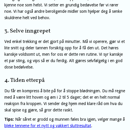
kjenne noe som helst. Vi setter en grundig bedøvelse før vi rører
noe. Vi har også andre beroligende midler som hjelper deg å senke
skuldrene helt ved behov.
3. Selve inngrepet
Ved enkel trekking er det gjort på minutter. Må vi operere, gjør vi et
lite snitt og deler tannen forsiktig opp for å få den ut. Det høres
kanskje voldsomt ut, men for oss er dette ren rutine. Vi syr kanskje
et par sting, og vips så er du ferdig. Alt gjøres selvfølgelig i en god
dose bedølvelse.
4. Tiden etterpå
Du får en kompress å bite på for å stoppe blødningen. Du må regne
med å være litt hoven og øm i 2 til 5 dager; det er en helt normal
reaksjon fra kroppen. Vi sender deg hjem med klare råd om hva du
skal spise og gjøre, så gror dette raskt.
Tips:
Når såret er grodd og munnen føles bra igjen, velger mange å
bleke tennene for et nytt og vakkert sluttresultat
.