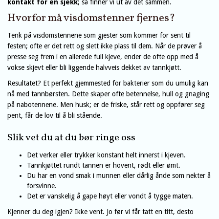
kontakt for en sjekk
; så finner vi ut av det sammen.
Hvorfor må visdomstenner fjernes?
Tenk på visdomstennene som gjester som kommer for sent til
festen; ofte er det rett og slett ikke plass til dem. Når de prøver å
presse seg frem i en allerede full kjeve, ender de ofte opp med å
vokse skjevt eller bli liggende halvveis dekket av tannkjøtt.
Resultatet? Et perfekt gjemmested for bakterier som du umulig kan
nå med tannbørsten. Dette skaper ofte betennelse, hull og gnaging
på nabotennene. Men husk; er de friske, står rett og oppfører seg
pent, får de lov til å bli stående.
Slik vet du at du bør ringe oss
Det verker eller trykker konstant helt innerst i kjeven.
Tannkjøttet rundt tannen er hovent, rødt eller ømt.
Du har en vond smak i munnen eller dårlig ånde som nekter å
forsvinne.
Det er vanskelig å gape høyt eller vondt å tygge maten.
Kjenner du deg igjen? Ikke vent. Jo før vi får tatt en titt, desto