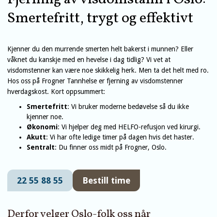
Smertefritt, trygt og effektivt
Kjenner du den murrende smerten helt bakerst i munnen? Eller
våknet du kanskje med en hevelse i dag tidlig? Vi vet at
visdomstenner kan være noe skikkelig herk. Men ta det helt med ro.
Hos oss på Frogner Tannhelse er fjerning av visdomstenner
hverdagskost. Kort oppsummert:
Smertefritt
: Vi bruker moderne bedøvelse så du ikke
kjenner noe.
Økonomi
: Vi hjelper deg med HELFO-refusjon ved kirurgi.
Akutt
: Vi har ofte ledige timer på dagen hvis det haster.
Sentralt
: Du finner oss midt på Frogner, Oslo.
22 55 88 55
Bestill time
Derfor velger Oslo-folk oss når